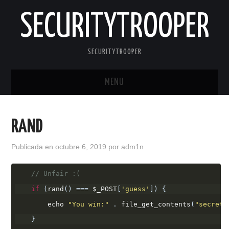
SECURITYTROOPER
SECURITYTROOPER
MENU
INICIO
RAND
CONTACTO
Publicada en
octubre 6, 2019
por
adm1n
// Unfair :(
if
(
rand
()
===
 $_POST
[
'guess'
])
{
        echo 
"You win:"
.
 file_get_contents
(
"secret.
}