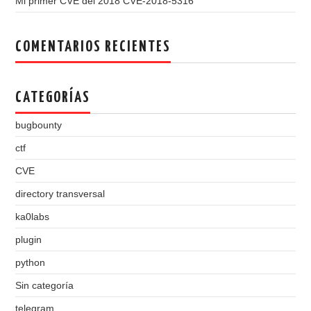
Mi primer CVE del 2018 CVE-2018-5316
COMENTARIOS RECIENTES
CATEGORÍAS
bugbounty
ctf
CVE
directory transversal
ka0labs
plugin
python
Sin categoría
telegram