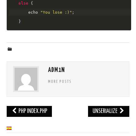
else
{
        echo 
"You lose :)"
;
}
ADM1N
MORE POSTS
Navegación
PHP INDEX.PHP
UNSERIALIZE
de
entradas