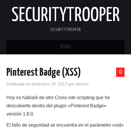
SECURITYTROOPER
SECURITYTROOPER
MENU
INICIO
Pinterest Badge (XSS)
0
CONTACTO
Publicada en
diciembre 19, 2017
por
adm1n
Hoy os hablaré de otro Cross-site scripting que he
descubierto dentro del plugin «Pinterest Badge»
versión 1.8.0.
El fallo de seguridad se encuentra en el parámetro «uid»