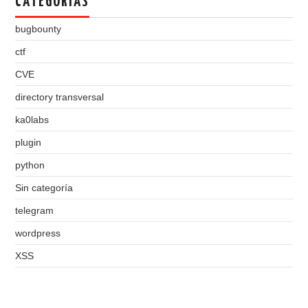
CATEGORÍAS
bugbounty
ctf
CVE
directory transversal
ka0labs
plugin
python
Sin categoría
telegram
wordpress
XSS