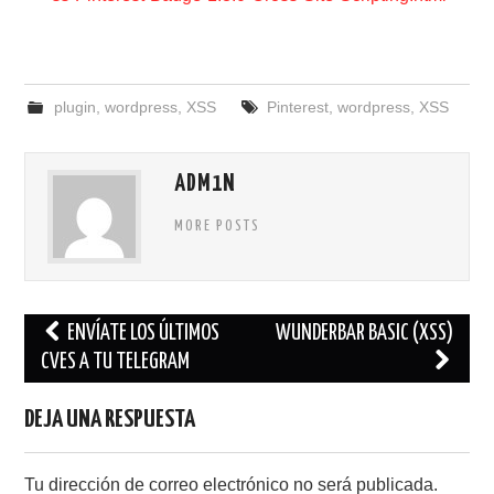
plugin
,
wordpress
,
XSS
Pinterest
,
wordpress
,
XSS
ADM1N
MORE POSTS
Navegación
ENVÍATE LOS ÚLTIMOS
WUNDERBAR BASIC (XSS)
de
CVES A TU TELEGRAM
entradas
DEJA UNA RESPUESTA
Tu dirección de correo electrónico no será publicada.